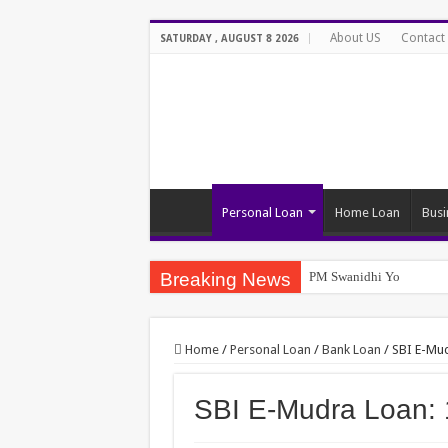
About US
Contact
SATURDAY , AUGUST 8 2026
Personal Loan
Home Loan
Busi
Breaking News
PM Swanidhi Yojana
Home
/
Personal Loan
/
Bank Loan
/
SBI E-Mudra
SBI E-Mudra Loan: 10 म