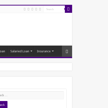
Loan
Salaried Loan
Insurance