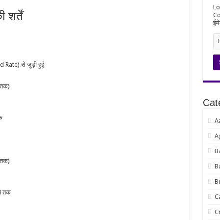
Lo
शर्तें
Co
ईमे
ate) से जुड़ी हुई
 तक)
Cat
क
A
A
B
 तक)
B
B
े तक
C
C