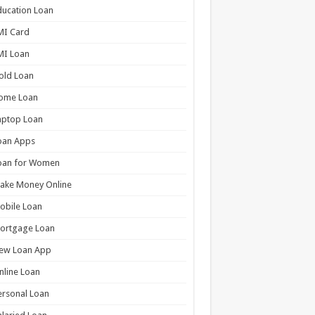
ducation Loan
MI Card
MI Loan
old Loan
ome Loan
aptop Loan
oan Apps
oan for Women
ake Money Online
obile Loan
ortgage Loan
ew Loan App
nline Loan
ersonal Loan