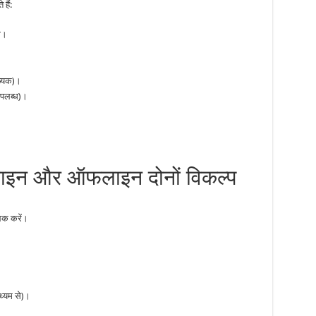
हैं:
ण।
ख्यक)।
उपलब्ध)।
लाइन और ऑफलाइन दोनों विकल्प
लिक करें।
ाध्यम से)।