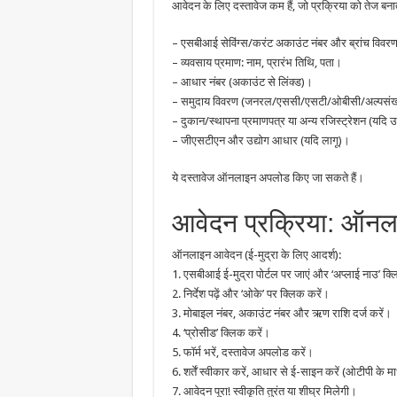
आवेदन के लिए दस्तावेज कम हैं, जो प्रक्रिया को तेज बनाते 
– एसबीआई सेविंग्स/करंट अकाउंट नंबर और ब्रांच विवर
– व्यवसाय प्रमाण: नाम, प्रारंभ तिथि, पता।
– आधार नंबर (अकाउंट से लिंक्ड)।
– समुदाय विवरण (जनरल/एससी/एसटी/ओबीसी/अल्पसं
– दुकान/स्थापना प्रमाणपत्र या अन्य रजिस्ट्रेशन (यदि 
– जीएसटीएन और उद्योग आधार (यदि लागू)।
ये दस्तावेज ऑनलाइन अपलोड किए जा सकते हैं।
आवेदन प्रक्रिया: ऑन
ऑनलाइन आवेदन (ई-मुद्रा के लिए आदर्श):
1. एसबीआई ई-मुद्रा पोर्टल पर जाएं और ‘अप्लाई नाउ’ क्
2. निर्देश पढ़ें और ‘ओके’ पर क्लिक करें।
3. मोबाइल नंबर, अकाउंट नंबर और ऋण राशि दर्ज करें।
4. ‘प्रोसीड’ क्लिक करें।
5. फॉर्म भरें, दस्तावेज अपलोड करें।
6. शर्तें स्वीकार करें, आधार से ई-साइन करें (ओटीपी के म
7. आवेदन पूरा! स्वीकृति तुरंत या शीघ्र मिलेगी।