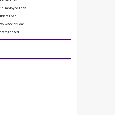
alaried Loan
elf Employed Loan
tudent Loan
wo Wheeler Loan
ncategorized