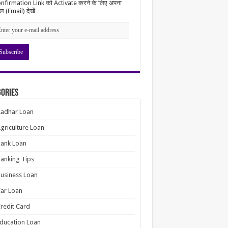
nfirmation Link को Activate करने के लिए अपना
ल (Email) देखें
ories
Aadhar Loan
griculture Loan
ank Loan
anking Tips
usiness Loan
ar Loan
redit Card
ducation Loan