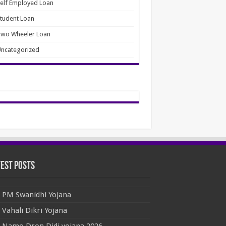
elf Employed Loan
tudent Loan
Two Wheeler Loan
ncategorized
test Posts
PM Swanidhi Yojana
Vahali Dikri Yojana