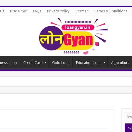
 Us
Disclaimer
FAQs
Privacy Policy
Sitemap
Terms & Conditions
iness Loan
Credit Card
Gold Loan
Education Loan
Agriculture 