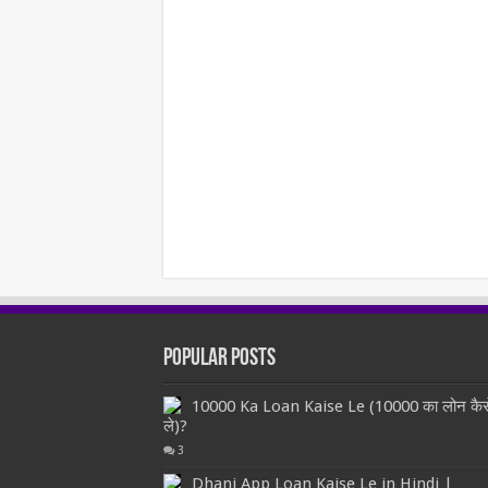
Popular Posts
10000 Ka Loan Kaise Le (10000 का लोन कैस
ले)?
3
Dhani App Loan Kaise Le in Hindi |