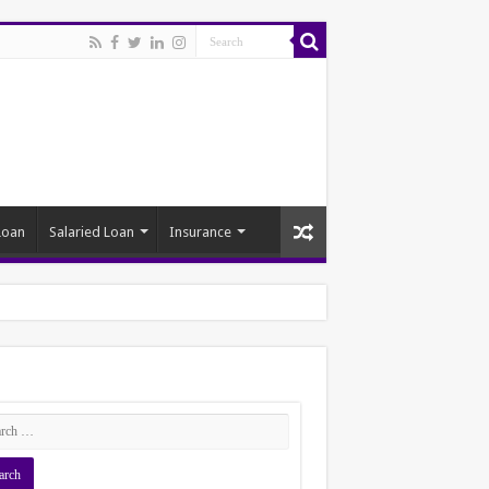
Loan
Salaried Loan
Insurance