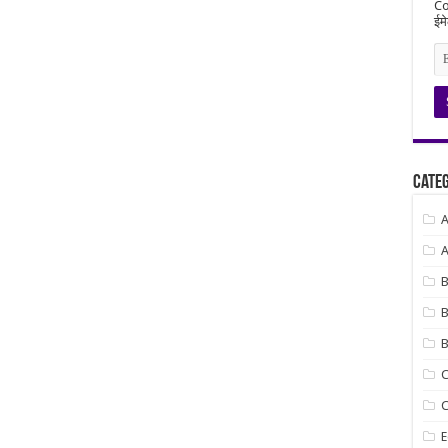
Co
ईमे
Categ
A
B
B
B
C
C
E