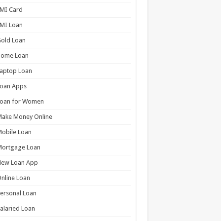
MI Card
MI Loan
old Loan
Home Loan
aptop Loan
Loan Apps
Loan for Women
Make Money Online
obile Loan
Mortgage Loan
New Loan App
nline Loan
ersonal Loan
alaried Loan