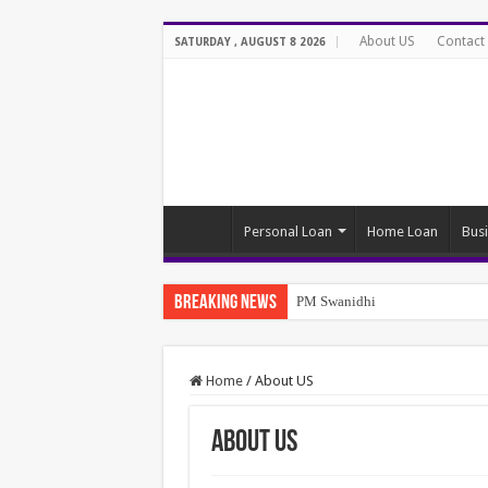
About US
Contact
SATURDAY , AUGUST 8 2026
Personal Loan
Home Loan
Bus
Breaking News
PM Swanidhi Yojana
Home
/
About US
About US